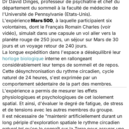
Dr David Dinges, professeur de psychiatrie et chef du
département du sommeil à la faculté de médecine de
l'Université de Pennsylvanie (Etats-Unis).
L'expérience
Mars 500
, à laquelle participaient six
volontaires, dont le Français Romain Charles (voir
vidéo), simulait dans une capsule un vol aller vers la
planète rouge de 250 jours, un séjour sur Mars de 30
jours et un voyage retour de 240 jours.
La longue expédition dans l'espace a déséquilibré leur
horloge biologique
interne en rallongeant
considérablement leur temps de sommeil et de repos.
Cette désynchronisation du rythme circadien, cycle
naturel de 24 heures, s'est exprimée par un
comportement sédentaire de la part des membres.
L'expérience a permis de mesurer les effets
physiologiques et psychologiques de cet isolement
spatial. Et ainsi, d'évaluer le degré de fatigue, de stress
et de tensions avec les autres membres du groupe.
Il est nécessaire de "maintenir artificiellement durant un
long périple d'exploration spatiale le rythme circadien
naturel tel qu'on le connaît sur la Terre pour assurer une