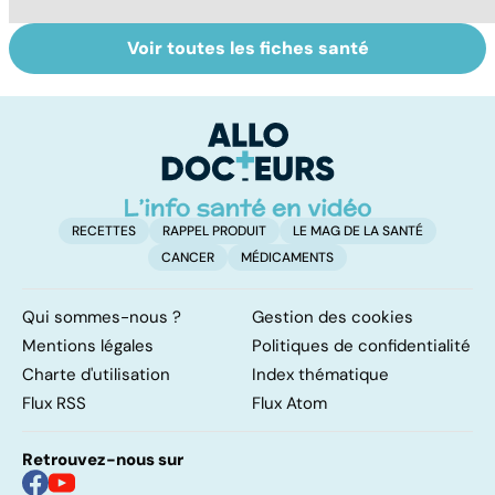
Voir toutes les fiches santé
Narcolepsie : des
Bien dormir,
L
crises de
mais... sans
f
sommeil
médicaments !
involontaires
RECETTES
RAPPEL PRODUIT
LE MAG DE LA SANTÉ
CANCER
MÉDICAMENTS
Qui sommes-nous ?
Gestion des cookies
Mentions légales
Politiques de confidentialité
Charte d'utilisation
Index thématique
Flux RSS
Flux Atom
Retrouvez-nous sur