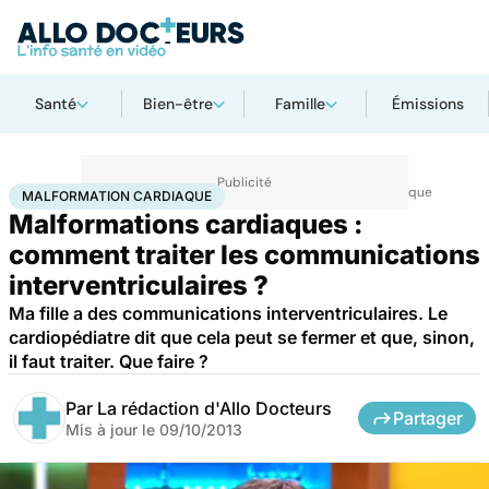
Santé
Bien-être
Famille
Émissions
Accueil
Santé
Maladies
Maladies cardiaques
Malformation cardiaque
MALFORMATION CARDIAQUE
Malformations cardiaques :
comment traiter les communications
interventriculaires ?
Ma fille a des communications interventriculaires. Le
cardiopédiatre dit que cela peut se fermer et que, sinon,
il faut traiter. Que faire ?
Par
La rédaction d'Allo Docteurs
Partager
Mis à jour le
09/10/2013