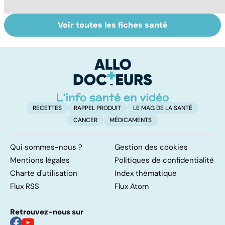
Voir toutes les fiches santé
HPV : tout savoir
Faire du sport à
D
sur les
domicile, c'est
le
papillomavirus
facile !
c
l
l
RECETTES
RAPPEL PRODUIT
LE MAG DE LA SANTÉ
CANCER
MÉDICAMENTS
Qui sommes-nous ?
Gestion des cookies
Mentions légales
Politiques de confidentialité
Charte d'utilisation
Index thématique
Flux RSS
Flux Atom
Retrouvez-nous sur