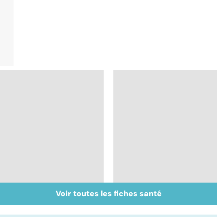
Voir toutes les fiches santé
Staphylocoque doré :
Faire du sport à
une bactérie sous
domicile, c'est facile 