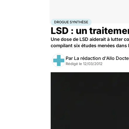
Accueil
Santé
Maladies
Drogue synthèse
DROGUE SYNTHÈSE
LSD : un traiteme
Une dose de LSD aiderait à lutter c
compilant six études menées dans l
Par
La rédaction d'Allo Doct
Rédigé le
12/03/2012