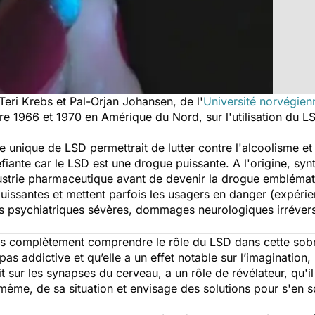
eri Krebs et Pal-Orjan Johansen, de l'
Université norvégien
e 1966 et 1970 en Amérique du Nord, sur l'utilisation du LS
se unique de LSD permettrait de lutter contre l'alcoolisme e
iante car le LSD est une drogue puissante. A l'origine, synth
ndustrie pharmaceutique avant de devenir la drogue embléma
puissantes et mettent parfois les usagers en danger (expérie
s psychiatriques sévères, dommages neurologiques irréversi
 complètement comprendre le rôle du LSD dans cette sobrié
as addictive et qu’elle a un effet notable sur l’imagination, 
t sur les synapses du cerveau, a un rôle de révélateur, qu'il
même, de sa situation et envisage des solutions pour s'en so