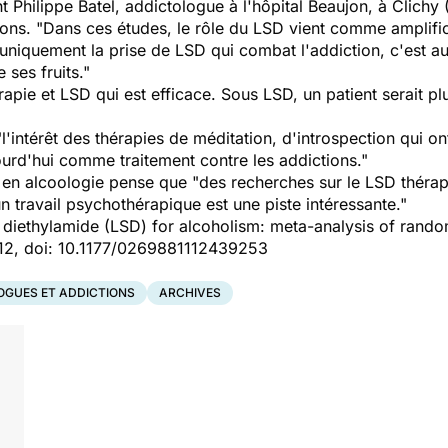
t Philippe Batel, addictologue à l'hôpital Beaujon, à Clichy (
ions. "Dans ces études, le rôle du LSD vient comme amplific
niquement la prise de LSD qui combat l'addiction, c'est auss
 ses fruits."
érapie et LSD qui est efficace. Sous LSD, un patient serait pl
l'intérêt des thérapies de méditation, d'introspection qui ont
ourd'hui comme traitement contre les addictions."
sé en alcoologie pense que "des recherches sur le LSD théra
n travail psychothérapique est une piste intéressante."
 diethylamide (LSD) for alcoholism: meta-analysis of random
012, doi: 10.1177/0269881112439253
OGUES ET ADDICTIONS
ARCHIVES