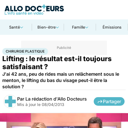
Santé
Bien-être
Famille
Émissions
Accueil
Santé
Maladies
Chirurgie plastique
CHIRURGIE PLASTIQUE
Lifting : le résultat est-il toujours
satisfaisant ?
J'ai 42 ans, peu de rides mais un relâchement sous le
menton, le lifting du bas du visage peut-il être la
solution ?
Par
La rédaction d'Allo Docteurs
Partager
Mis à jour le
08/04/2013