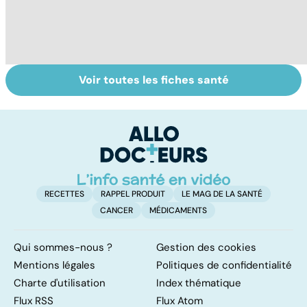
Voir toutes les fiches santé
Faire du sport à
Couperose,
D
domicile, c'est
rosacée... que
le
facile !
faire contre les
c
rougeurs
l
indésirables ?
l
RECETTES
RAPPEL PRODUIT
LE MAG DE LA SANTÉ
CANCER
MÉDICAMENTS
Qui sommes-nous ?
Gestion des cookies
Mentions légales
Politiques de confidentialité
Charte d'utilisation
Index thématique
Flux RSS
Flux Atom