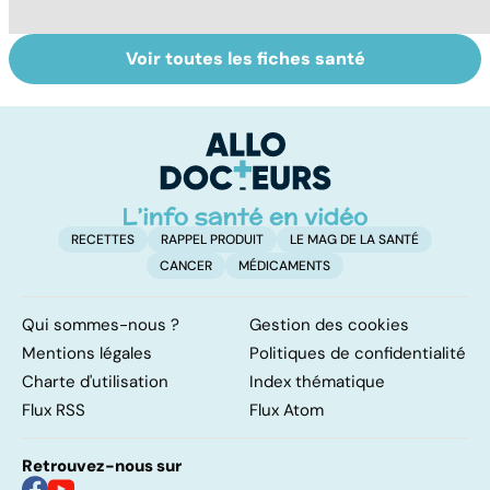
Voir toutes les fiches santé
Le magnésium,
Intestin irritable :
Al
un oligo-élément
le régime
pé
vital
FODMAP, une
solution ?
RECETTES
RAPPEL PRODUIT
LE MAG DE LA SANTÉ
CANCER
MÉDICAMENTS
Qui sommes-nous ?
Gestion des cookies
Mentions légales
Politiques de confidentialité
Charte d'utilisation
Index thématique
Flux RSS
Flux Atom
Retrouvez-nous sur