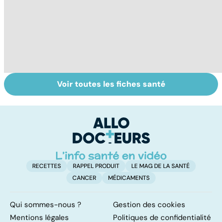
Voir toutes les fiches santé
Tout savoir sur le
Staphylocoque
La
cerveau
doré : une
m
bactérie sous
surveillance
RECETTES
RAPPEL PRODUIT
LE MAG DE LA SANTÉ
CANCER
MÉDICAMENTS
Qui sommes-nous ?
Gestion des cookies
Mentions légales
Politiques de confidentialité