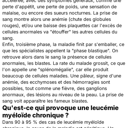
accélérée, avec des symptômes généraux, comme une
perte d'appétit, une perte de poids, une sensation de
malaise, ou encore des sueurs nocturnes. La prise de
sang montre alors une anémie (chute des globules
rouges), et/ou une baisse des plaquettes car l'excès de
cellules anormales va "étouffer" les autres cellules du
sang.
Enfin, troisième phase, la maladie finit par s'emballer, ce
que les spécialistes appellent la "phase blastique". On
retrouve alors dans le sang la présence de cellules
anormales, les blastes. La rate du malade grossit, ce que
l'on appelle une "splénomégalie", car elle produit
beaucoup de cellules malades. Une pâleur, signe d'une
anémie, des ecchymoses et des hémorragies sont
possibles, tout comme une fièvre, des ganglions
anormaux, des lésions au niveau de la peau. La prise de
sang voit apparaître les fameux blastes.
Qu'est-ce qui provoque une leucémie
myéloïde chronique ?
Dans 90 à 95 % des cas de leucémie myéloïde