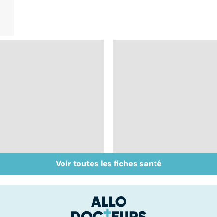
Voir toutes les fiches santé
Muscler ses abdos
Crampes, déchirures,
pour retrouver un
élongations... : quand
ventre plat
le muscle fait mal