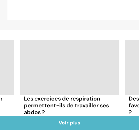
n
Les exercices de respiration
Des
permettent-ils de travailler ses
fav
abdos ?
?
Voir plus