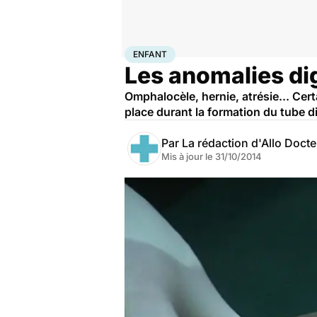
Accueil
Santé
Maladies
Enfant
ENFANT
Les anomalies di
Omphalocèle, hernie, atrésie... Cer
place durant la formation du tube d
Par
La rédaction d'Allo Doct
Mis à jour le
31/10/2014