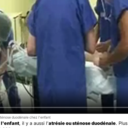
 sténose duodénale chez l'enfant
 l'enfant
, il y a aussi l'
atrésie ou sténose duodénale
. Plus