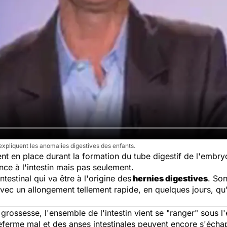
xpliquent les anomalies digestives des enfants.
nt en place durant la formation du tube digestif de l'embry
ce à l'intestin mais pas seulement.
testinal qui va être à l'origine des
hernies digestives
. So
avec un allongement tellement rapide, en quelques jours, qu'
grossesse, l'ensemble de l'intestin vient se "ranger" sous l
referme mal et des anses intestinales peuvent encore s'écha