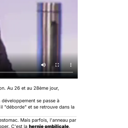
on. Au 26 et au 28ème jour,
n développement se passe à
il "déborde" et se retrouve dans la
'estomac. Mais parfois, l'anneau par
pper. C'est la
hernie ombilicale
.