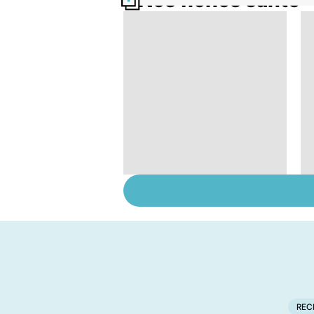
Nos fiches santé
Faire du sport à
domicile, c'est facile !
REC