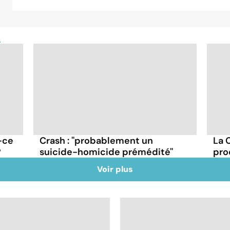
t
-ce
Crash : ''probablement un
La 
?
suicide-homicide prémédité''
pro
Voir plus