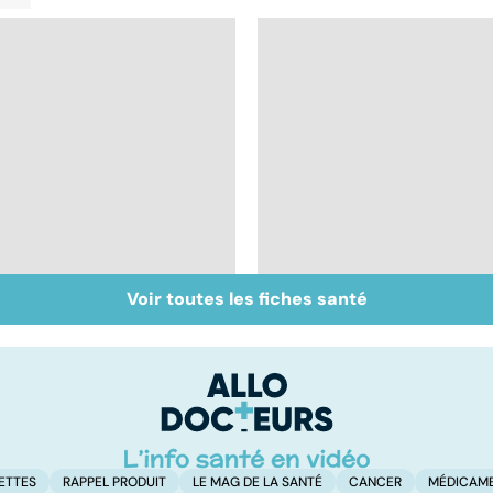
Voir toutes les fiches santé
Presbytie : pourquoi
Don de gamètes : le
choisir de se faire
pour et le contre
opérer ?
d'une levée de
l'anonymat
ETTES
RAPPEL PRODUIT
LE MAG DE LA SANTÉ
CANCER
MÉDICAM