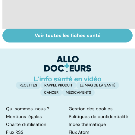
Voir toutes les fiches santé
Staphylocoque
Faire du sport à
D
doré : une
domicile, c'est
le
bactérie sous
facile !
c
surveillance
l
l
RECETTES
RAPPEL PRODUIT
LE MAG DE LA SANTÉ
CANCER
MÉDICAMENTS
Qui sommes-nous ?
Gestion des cookies
Mentions légales
Politiques de confidentialité
Charte d'utilisation
Index thématique
Flux RSS
Flux Atom