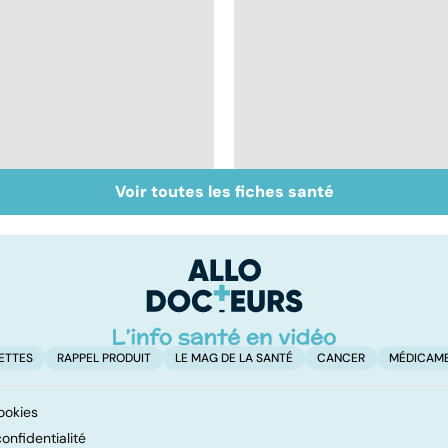
Voir toutes les fiches santé
Un rhume, ça se
Du bon usage des
soigne ?
médicaments anti-
douleurs
ETTES
RAPPEL PRODUIT
LE MAG DE LA SANTÉ
CANCER
MÉDICAM
ookies
onfidentialité