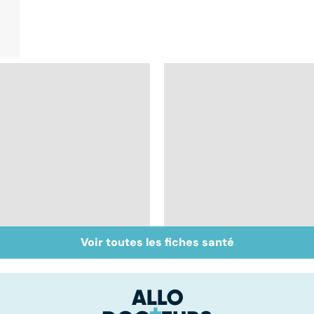
Voir toutes les fiches santé
Intestin irritable : le
Alimentation : le péri
régime FODMAP, une
jeûne ?
solution ?