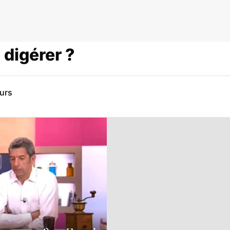
à digérer ?
eurs