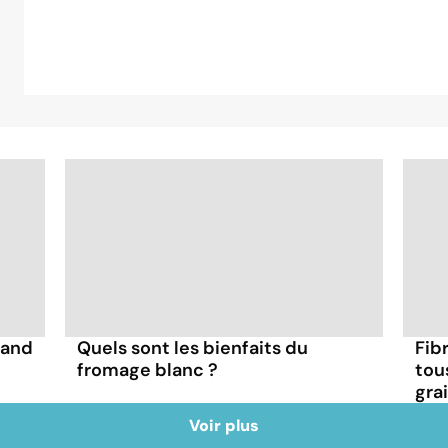
uand
Quels sont les bienfaits du
Fibr
fromage blanc ?
tou
gra
Voir plus