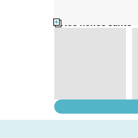
Nos fiches santé
Le magnésium, un
oligo-élément vital