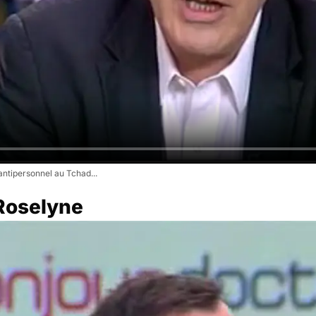
antipersonnel au Tchad...
 Roselyne