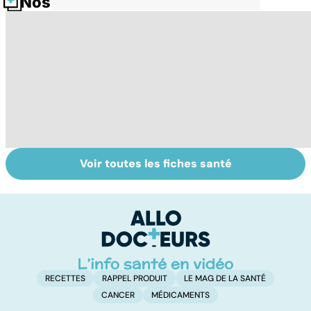
Nos fiches santé
Voir toutes les fiches santé
Mémoire : à
Alzheimer :
Mo
entretenir sans
dépistage,
n
attendre !
diagnostic,
ar
traitements...
RECETTES
RAPPEL PRODUIT
LE MAG DE LA SANTÉ
CANCER
MÉDICAMENTS