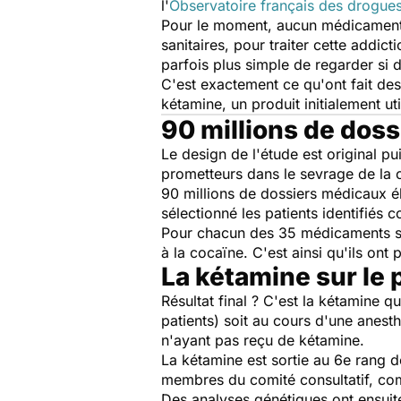
l'
Observatoire français des drogue
Pour le moment, aucun médicament n
sanitaires, pour traiter cette addic
parfois plus simple de regarder si 
C'est exactement ce qu'ont fait de
kétamine, un produit initialement ut
90 millions de doss
Le design de l'étude est original pui
prometteurs dans le sevrage de la 
90 millions de dossiers médicaux éle
sélectionné les patients identifié
Pour chacun des 35 médicaments sél
à la cocaïne. C'est ainsi qu'ils
ont p
La kétamine sur le
Résultat final ? C'est la kétamine qu
patients) soit au cours d'une anes
n'ayant pas reçu de kétamine.
La kétamine est sortie au 6e r
ang d
membres du comité consultatif, c
Des analyses génétiques ont ensuite 