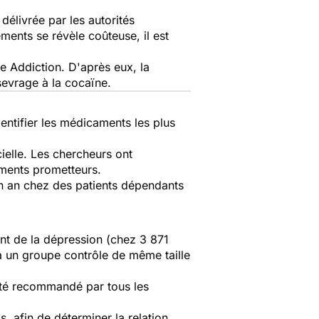
élivrée par les autorités
ements se révèle coûteuse, il est
ue
Addiction.
D'après eux, la
 sevrage à la cocaïne.
identifier les médicaments les plus
cielle. Les chercheurs ont
aments prometteurs.
un an chez des patients dépendants
ment de la dépression (chez 3 871
à un groupe contrôle de même taille
été recommandé par tous les
, afin de déterminer la relation