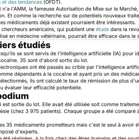
s et des tendances
(OFDT).
'a l'AMM, la fameuse Autorisation de Mise sur le Marché, d
tion. Et comme la recherche sur de potentiels nouveaux trait
des médicaments déjà existant pourraient être intéressants.
s chercheurs américains, qui publient une
étude
dans la rev
ilisé en médecine vétérinaire, pourrait être efficace dans le
iers étudiés
squ'ils se sont servis de l'intelligence artificielle (IA) pour 
cocaïne. 35 sont d'abord sortis du lot.
ctroniques ont été passés au crible par l'intelligence artifi
s comme dépendants à la cocaïne et ayant pris un des médic
ectionnés, ils ont calculé le taux de rémission de plus d'
u évaluer leur efficacité potentielle.
 podium
i est sortie du lot. Elle avait été utilisée soit comme traite
thésie (chez 3 975 patients). Chaque groupe a été comparé 
es 35 médicaments prometteurs mais c'est le seul à avoir 
omposé d'experts.
été réalisées, à la fois chez des êtres humains et des souris