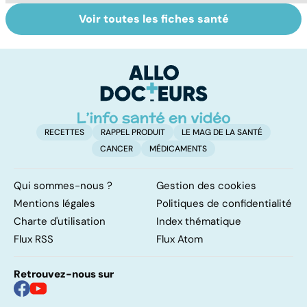
Voir toutes les fiches santé
Phlébites : une
Infarctus :
To
affection à
prévenir la crise
le
traiter d'urgence
cardiaque
p
RECETTES
RAPPEL PRODUIT
LE MAG DE LA SANTÉ
CANCER
MÉDICAMENTS
Qui sommes-nous ?
Gestion des cookies
Mentions légales
Politiques de confidentialité
Charte d'utilisation
Index thématique
Flux RSS
Flux Atom
Retrouvez-nous sur