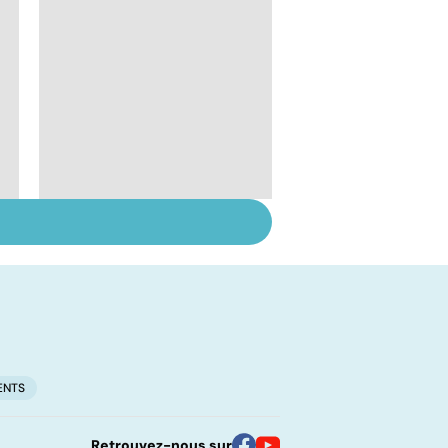
Troubles de
l'ovulation : de la
stimulation à la
maturation
ENTS
Retrouvez-nous sur