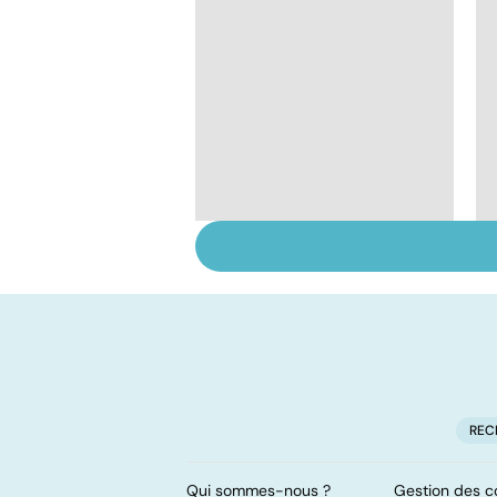
Faire du sport à
domicile, c'est facile !
REC
Qui sommes-nous ?
Gestion des c