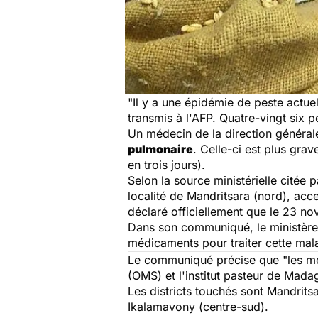
"Il y a une épidémie de peste actu
transmis à l'AFP. Quatre-vingt six p
Un médecin de la direction général
pulmonaire
. Celle-ci est plus gra
en trois jours).
Selon la source ministérielle citée 
localité de Mandritsara (nord), acc
déclaré officiellement que le 23 n
Dans son communiqué, le ministère a
médicaments pour traiter cette maladi
Le communiqué précise que "les mes
(OMS) et l'institut pasteur de Mada
Les districts touchés sont Mandrits
Ikalamavony (centre-sud).