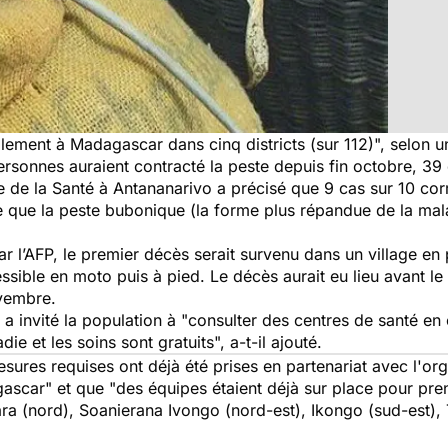
ellement à Madagascar dans cinq districts (sur 112)", selon
ersonnes auraient contracté la peste depuis fin octobre, 39 
e de la Santé à Antananarivo a précisé que 9 cas sur 10 co
ve que la peste bubonique (la forme plus répandue de la mal
par l’AFP, le premier décès serait survenu dans un village en 
essible en moto puis à pied. Le décès aurait eu lieu avant 
ovembre.
 invité la population à "consulter des centres de santé en c
e et les soins sont gratuits", a-t-il ajouté.
ures requises ont déjà été prises en partenariat avec l'org
gascar" et que "des équipes étaient déjà sur place pour pr
ara (nord), Soanierana Ivongo (nord-est), Ikongo (sud-est)