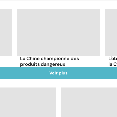
La Chine championne des
L'o
produits dangereux
la 
Voir plus