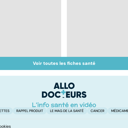
Voir toutes les fiches santé
Don de gamètes : le
Médecine de
pour et le contre
proximité : quel
d'une levée de
avenir ?
l'anonymat
ETTES
RAPPEL PRODUIT
LE MAG DE LA SANTÉ
CANCER
MÉDICAM
ookies