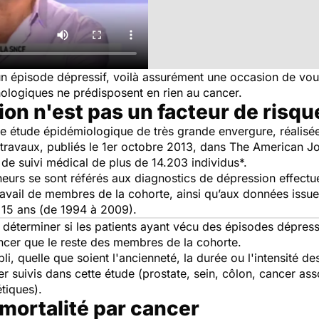
 épisode dépressif, voilà assurément une occasion de vous 
hologiques ne prédisposent en rien au cancer.
ion n'est pas un facteur de risqu
une étude épidémiologique de très grande envergure, réalis
s travaux, publiés le 1er octobre 2013, dans
The American Jo
de suivi médical de plus de 14.203 individus*.
cheurs se sont référés aux diagnostics de dépression effect
ravail de membres de la cohorte, ainsi qu’aux données issu
t 15 ans (de 1994 à 2009).
déterminer si les patients ayant vécu des épisodes dépress
cer que le reste des membres de la cohorte.
abli, quelle que soient l'ancienneté, la durée ou l'intensité 
 suivis dans cette étude (prostate, sein, côlon, cancer ass
tiques).
mortalité par cancer