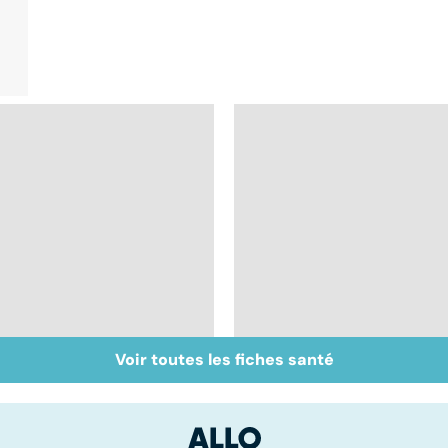
Voir toutes les fiches santé
Les Français accros
Automutilation : des
aux psychotropes ?
ados en souffrance