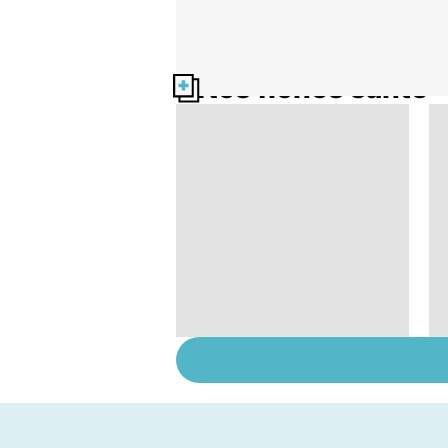
Nos fiches santé
Post-partum : un
bouleversement
après la naissance