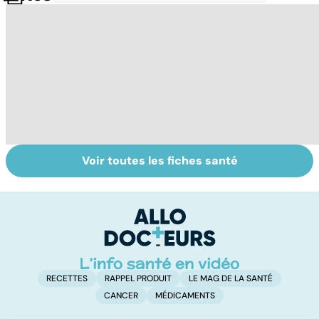
Voir toutes les fiches santé
Grand froid : nos
Perturbateurs
Fa
conseils
endocriniens :
do
une menace pour
fa
notre santé
RECETTES
RAPPEL PRODUIT
LE MAG DE LA SANTÉ
CANCER
MÉDICAMENTS