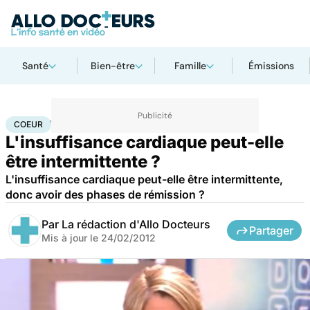
Santé
Bien-être
Famille
Émissions
Accueil
Santé
Maladies
Maladies cardiaques
Coeur
COEUR
L'insuffisance cardiaque peut-elle
être intermittente ?
L'insuffisance cardiaque peut-elle être intermittente,
donc avoir des phases de rémission ?
Par
La rédaction d'Allo Docteurs
Partager
Mis à jour le
24/02/2012