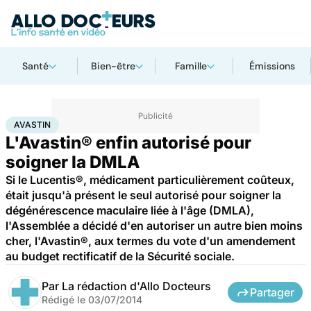
Santé
Bien-être
Famille
Émissions
Accueil
Santé
Avastin
AVASTIN
L'Avastin® enfin autorisé pour
soigner la DMLA
Si le Lucentis®, médicament particulièrement coûteux,
était jusqu'à présent le seul autorisé pour soigner la
dégénérescence maculaire liée à l'âge (DMLA),
l'Assemblée a décidé d'en autoriser un autre bien moins
cher, l'Avastin®, aux termes du vote d'un amendement
au budget rectificatif de la Sécurité sociale.
Par
La rédaction d'Allo Docteurs
Partager
Rédigé le
03/07/2014