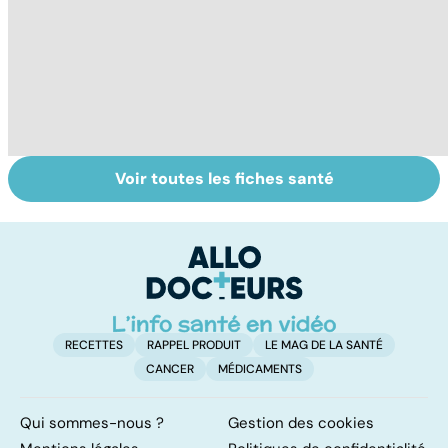
Voir toutes les fiches santé
Faire du sport à
Don de gamètes :
M
domicile, c'est
le pour et le
pr
facile !
contre d'une
av
levée de
l'anonymat
RECETTES
RAPPEL PRODUIT
LE MAG DE LA SANTÉ
CANCER
MÉDICAMENTS
Qui sommes-nous ?
Gestion des cookies