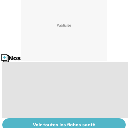
Nos fiches santé
Voir toutes les fiches santé
Faire du sport à
Don de gamètes :
M