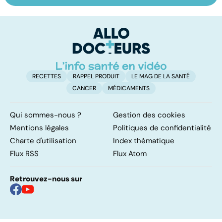
domicile, c'est
le pour et le
pr
facile !
contre d'une
av
levée de
l'anonymat
RECETTES
RAPPEL PRODUIT
LE MAG DE LA SANTÉ
CANCER
MÉDICAMENTS
Qui sommes-nous ?
Gestion des cookies
Mentions légales
Politiques de confidentialité
Charte d'utilisation
Index thématique
Flux RSS
Flux Atom
Retrouvez-nous sur