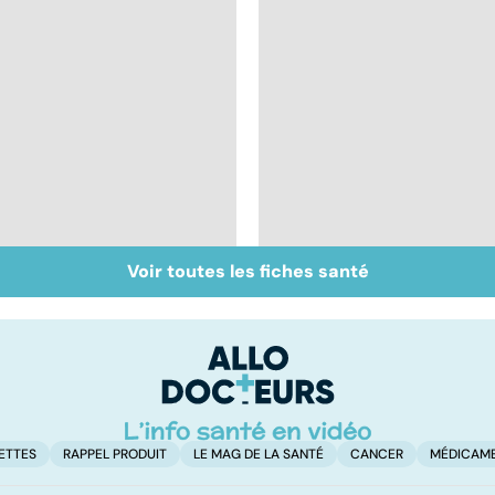
Voir toutes les fiches santé
Don de gamètes : le
Médecine de
pour et le contre
proximité : quel
d'une levée de
avenir ?
l'anonymat
ETTES
RAPPEL PRODUIT
LE MAG DE LA SANTÉ
CANCER
MÉDICAM