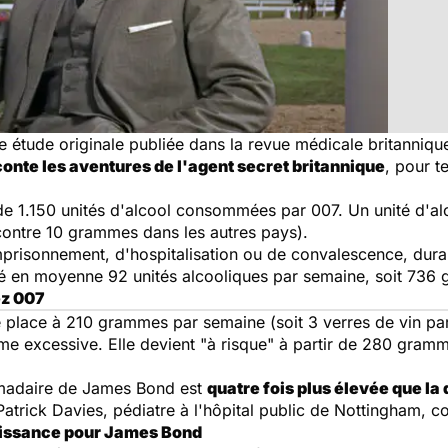
te étude originale publiée dans la revue médicale britanniq
onte les aventures de l'agent secret britannique
, pour t
de 1.150 unités d'alcool consommées par 007. Un unité d'a
contre 10 grammes dans les autres pays).
emprisonnement, d'hospitalisation ou de convalescence, dur
ité en moyenne 92 unités alcooliques par semaine, soit 736
ez 007
 place à 210 grammes par semaine (soit 3 verres de vin par j
 excessive. Elle devient "à risque" à partir de 280 gramm
madaire de James Bond est
quatre fois plus élevée que l
Patrick Davies, pédiatre à l'hôpital public de Nottingham, co-
puissance pour James Bond