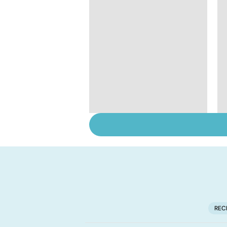
Faire du sport à
domicile, c'est facile !
REC