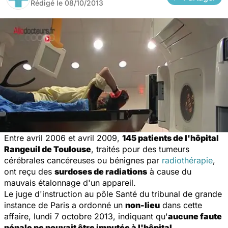
Rédigé le
08/10/2013
Entre avril 2006 et avril 2009,
145 patients de l'hôpital
Rangeuil de Toulouse
, traités pour des tumeurs
cérébrales cancéreuses ou bénignes par
radiothérapie
,
ont reçu des
surdoses de radiations
à cause du
mauvais étalonnage d'un appareil.
Le juge d'instruction au pôle Santé du tribunal de grande
instance de Paris a ordonné un
non-lieu
dans cette
affaire, lundi 7 octobre 2013, indiquant qu'
aucune faute
pénale ne pouvait être imputée à l'hôpital
.