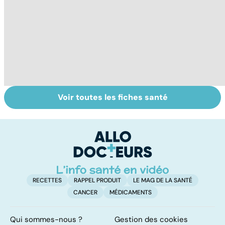
Voir toutes les fiches santé
L'eau, source de
Faire du sport à
D
vie
domicile, c'est
le
facile !
c
l
l
RECETTES
RAPPEL PRODUIT
LE MAG DE LA SANTÉ
CANCER
MÉDICAMENTS
Qui sommes-nous ?
Gestion des cookies