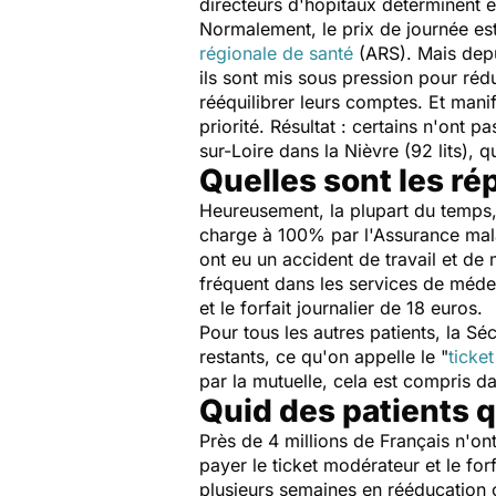
directeurs d'hôpitaux déterminent
Normalement, le prix de journée est 
régionale de santé
(ARS). Mais depu
ils sont mis sous pression pour rédu
rééquilibrer leurs comptes. Et mani
priorité. Résultat : certains n'ont p
sur-Loire dans la Nièvre (92 lits),
Quelles sont les ré
Heureusement, la plupart du temps, 
charge à 100% par l'Assurance mala
ont eu un accident de travail et de 
fréquent dans les services de médec
et le forfait journalier de 18 euros.
Pour tous les autres patients, la S
restants, ce qu'on appelle le "
ticke
par la mutuelle, cela est compris d
Quid des patients 
Près de 4 millions de Français n'on
payer le ticket modérateur et le for
plusieurs semaines en rééducation 