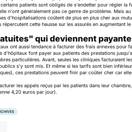
certains patients sont obligés de s'endetter pour régler la f
lle n'ont généralement pas ce genre de problème. Mais au fi
ses d'hospitalisations coûtent de plus en plus cher aux mut
s répercutent cette hausse sur les assurés en augmentant l
ratuites" qui deviennent payante
taux ont aussi tendance à facturer des frais annexes pour fai
s d'hôpitaux font payer aux patients des prestations jusqu'a
res particulières. Avant, seules les cliniques facturaient l
publics s'y sont mis. Et même si les tarifs sont bien inféri
ques), ces prestations peuvent finir par coûter cher car ell
facturer les appels reçus par les patients dans leur chambr
yenne 4,20 euros par jour).
RCHIVES