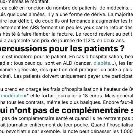
 eux-mêmes le montant.
calculé en fonction du nombre de patients, de médecins... et 
is quelques années, il y a une forme de dérive. La majorité
ire leur déficit, du coup ils ont tendance à augmenter les fr
festement les ARS ferment un peu les yeux car le retour des 
as hésité à faire flamber la facture. Le record revient au pe
 qui a augmenté son prix de journée de 112% en deux ans.
percussions pour les patients ?
c'est indolore pour le patient. En cas d'hospitalisation, b
die : tous ceux qui sont en ALD (cancer,
diabète
…), les f
manière générale, dès que l'on doit pratiquer un acte à plus
ine). Les patients doivent uniquement payer une participati
écu prend en charge les frais d'hospitalisation à hauteur de
t modérateur
" et le forfait journalier à 18 euros. Mais géné
ans tous les contrats, même les plus basiques. Encore faut-i
qui n'ont pas de complémentaire 
t pas de complémentaire santé et quand ils ne rentrent pas 
fait journalier entièrement de leur poche. Quand l'hospitalisa
ou psychiatrie par exemple, la note peut dépasser les 1.000