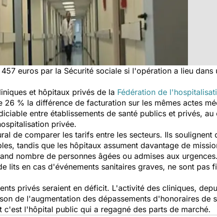
57 euros par la Sécurité sociale si l'opération a lieu dans 
liniques et hôpitaux privés de la
Fédération de l'hospitalisat
s de 26 % la différence de facturation sur les mêmes actes 
judiciable entre établissements de santé publics et privés, au
hospitalisation privée.
al de comparer les tarifs entre les secteurs. Ils soulignent 
ables, tandis que les hôpitaux assument davantage de mission
 grand nombre de personnes âgées ou admises aux urgences. I
 de lits en cas d'événements sanitaires graves, ne sont pas 
nts privés seraient en déficit. L'activité des cliniques, depu
on de l'augmentation des dépassements d'honoraires de ses
t c'est l'hôpital public qui a regagné des parts de marché.