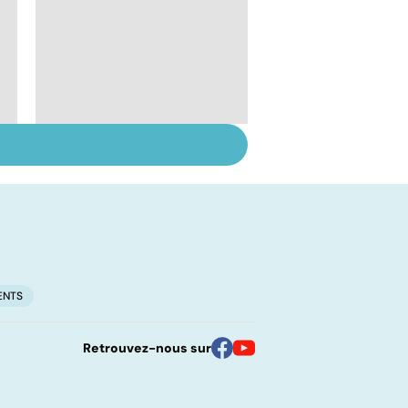
Troubles de
l'ovulation : de la
stimulation à la
maturation
ENTS
Retrouvez-nous sur