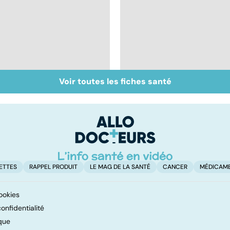
Voir toutes les fiches santé
Don de gamètes : le
Médecine de
pour et le contre
proximité : quel
d'une levée de
avenir ?
l'anonymat
ETTES
RAPPEL PRODUIT
LE MAG DE LA SANTÉ
CANCER
MÉDICAM
ookies
onfidentialité
que