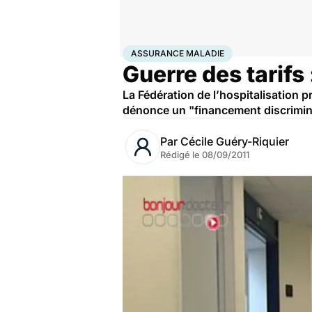
Accueil
Santé
Société
Économie
Assurance malad
ASSURANCE MALADIE
Guerre des tarifs 
La Fédération de l’hospitalisation p
dénonce un "financement discrimina
Par
Cécile Guéry-Riquier
Rédigé le
08/09/2011