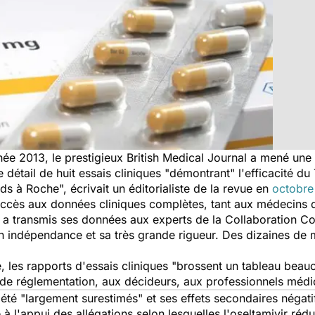
née 2013, le prestigieux
British Medical Journal
a mené une
 détail de huit essais cliniques "démontrant" l'efficacité du
rds à Roche", écrivait un éditorialiste de la revue en
octobre
 accès aux données cliniques complètes, tant aux médecins q
re a transmis ses données aux experts de la Collaboration C
 indépendance et sa très grande rigueur. Des dizaines de m
, les rapports d'essais cliniques "brossent un tableau beauc
de réglementation, aux décideurs, aux professionnels médic
été "largement surestimés" et ses effets secondaires négati
 l'appui des allégations selon lesquelles l'oseltamivir rédu