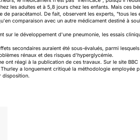
heurs, le médicament n'est pas "inefficace", puisqu'il rédu
chez les adultes et à 5,8 jours chez les enfants. Mais ces b
e de paracétamol. De fait, observent les experts, "tous les 
qu'en comparaison avec un autre médicament destiné à soul
t sur le développement d'une pneumonie, les essais cliniqu
ffets secondaires auraient été sous-évalués, parmi lesquel
roblèmes rénaux et des risques d'hyperglycémie.
e ont réagi à la publication de ces travaux. Sur le site
BBC
l Thurley a longuement critiqué la méthodologie employée p
 disposition.