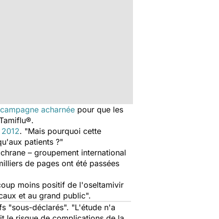
campagne acharnée
pour que les
 Tamiflu®.
 2012
. "Mais pourquoi cette
u'aux patients ?"
ochrane – groupement international
illiers de pages ont été passées
oup moins positif de l'oseltamivir
aux et au grand public".
fs "sous-déclarés". "L'étude n'a
it le risque de complications de la