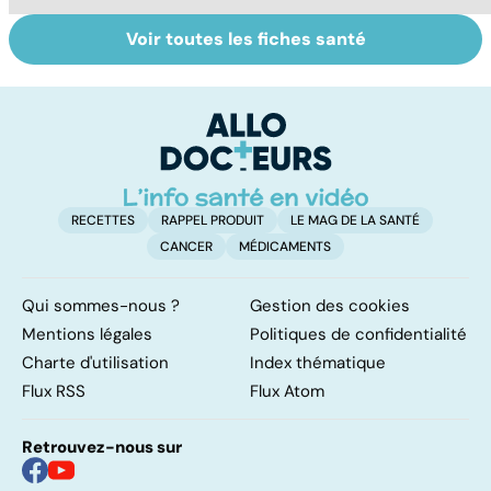
Voir toutes les fiches santé
Tout savoir sur
Tout savoir sur
To
les infections
les maux du froid
vi
pulmonaires
RECETTES
RAPPEL PRODUIT
LE MAG DE LA SANTÉ
CANCER
MÉDICAMENTS
Qui sommes-nous ?
Gestion des cookies
Mentions légales
Politiques de confidentialité
Charte d'utilisation
Index thématique
Flux RSS
Flux Atom
Retrouvez-nous sur