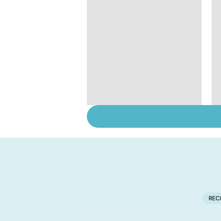
Tout savoir sur les
infections
pulmonaires
REC