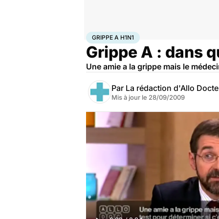
Accueil
Santé
Maladies
Maladies infectieuses
Gri
GRIPPE A H1N1
Grippe A : dans qu
Une amie a la grippe mais le médecin
Par
La rédaction d'Allo Doct
Mis à jour le
28/09/2009