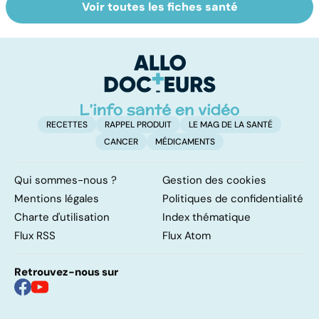
Voir toutes les fiches santé
Post-partum : un
Burn-out :
V
bouleversement
l'épuisement
c
après la
professionnel
naissance
RECETTES
RAPPEL PRODUIT
LE MAG DE LA SANTÉ
CANCER
MÉDICAMENTS
Qui sommes-nous ?
Gestion des cookies
Mentions légales
Politiques de confidentialité
Charte d'utilisation
Index thématique
Flux RSS
Flux Atom
Retrouvez-nous sur