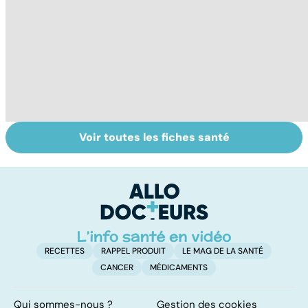
Voir toutes les fiches santé
Fin de vie : de la
Faire du sport à
D
loi Leonetti à
domicile, c'est
le
l'aide active à
facile !
c
mourir
l
l
RECETTES
RAPPEL PRODUIT
LE MAG DE LA SANTÉ
CANCER
MÉDICAMENTS
Qui sommes-nous ?
Gestion des cookies