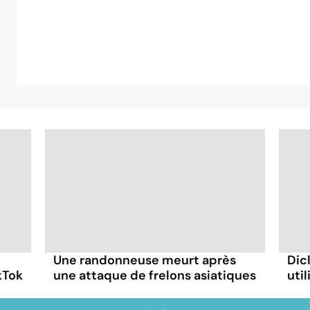
Une randonneuse meurt après
Dic
kTok
une attaque de frelons asiatiques
uti