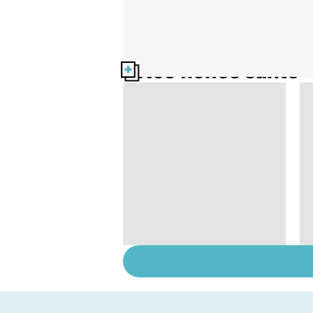
Nos fiches santé
Le tramadol, un
médicament à risque