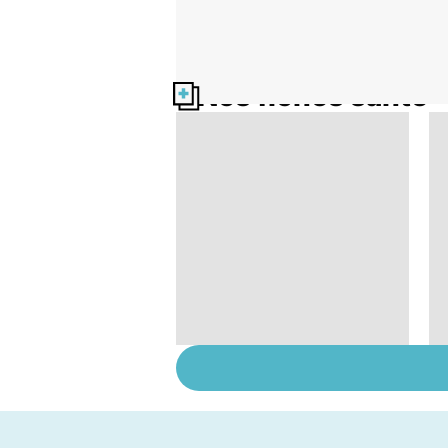
Nos fiches santé
Le magnésium, un
oligo-élément vital