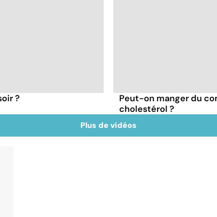
oir ?
Peut-on manger du co
cholestérol ?
Plus de vidéos