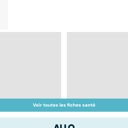
Voir toutes les fiches santé
Intestin irritable : le
Alimentation : le péri
régime FODMAP, une
jeûne ?
solution ?