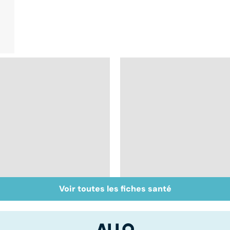
Voir toutes les fiches santé
Bien vivre la
Sexualité, infertilité
ménopause
et PMA, des liens
étroits