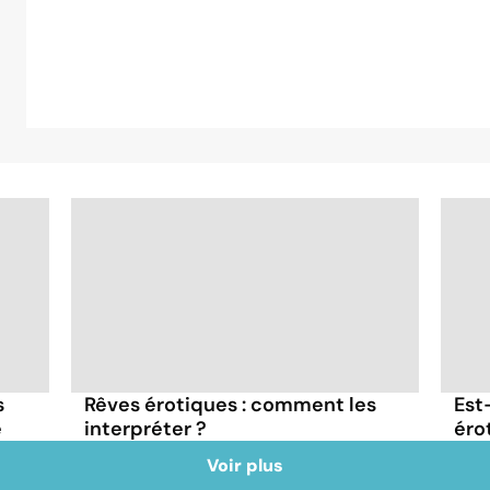
s
Rêves érotiques : comment les
Est
e
interpréter ?
éro
Voir plus