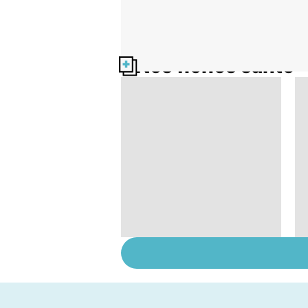
Nos fiches santé
Violences sexuelles :
comment s'en
remettre ?