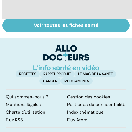
Voir toutes les fiches santé
Nécrose : quand
Embolie
Ph
les tissus
pulmonaire : un
af
meurent
caillot dans
tr
l'artère
pulmonaire
RECETTES
RAPPEL PRODUIT
LE MAG DE LA SANTÉ
CANCER
MÉDICAMENTS
Qui sommes-nous ?
Gestion des cookies
Mentions légales
Politiques de confidentialité
Charte d'utilisation
Index thématique
Flux RSS
Flux Atom