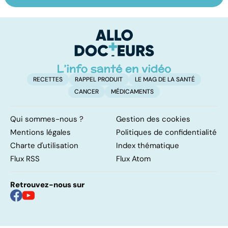
ses bonnes
qui fonctionnent
po
résolutions
vraiment pour
la
arrêter de fumer
!
RECETTES
RAPPEL PRODUIT
LE MAG DE LA SANTÉ
CANCER
MÉDICAMENTS
Qui sommes-nous ?
Gestion des cookies
Mentions légales
Politiques de confidentialité
Charte d'utilisation
Index thématique
Flux RSS
Flux Atom
Retrouvez-nous sur