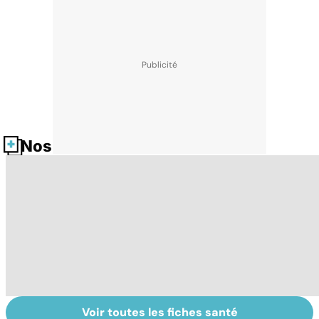
Nos fiches santé
Voir toutes les fiches santé
Comment tenir
Les méthodes
Le