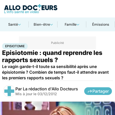
Santé
Bien-être
Famille
Émissions
Accueil
Bien-être
Sexo
Episiotomie
EPISIOTOMIE
Episiotomie : quand reprendre les
rapports sexuels ?
Le vagin garde-t-il toute sa sensibilité après une
épisiotomie ? Combien de temps faut-il attendre avant
les premiers rapports sexuels ?
Par
La rédaction d'Allo Docteurs
Partager
Mis à jour le
03/12/2012