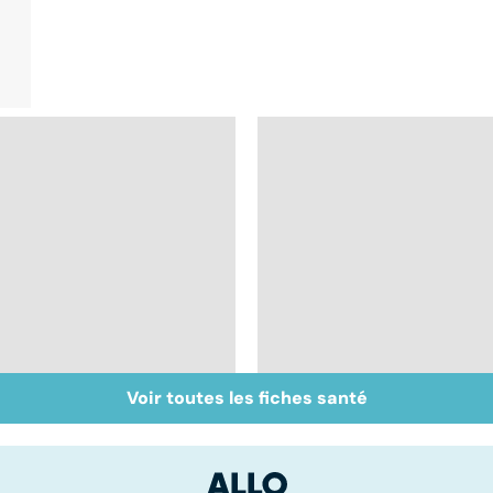
Voir toutes les fiches santé
BPCO, la bronchite du
Gynéco : un suivi
fumeur
pour la vie