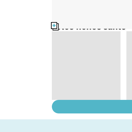
Nos fiches santé
Prurit,
démangeaisons : au
secours, j'ai la peau
qui gratte !