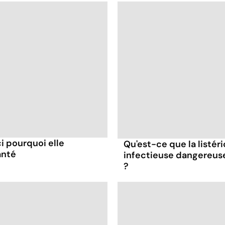
ci pourquoi elle
Qu'est-ce que la listér
anté
infectieuse dangereus
?