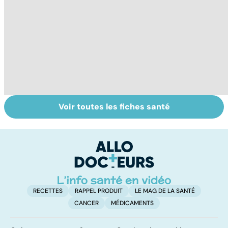
Voir toutes les fiches santé
Narcolepsie : des
Maladie de
To
crises de
Huntington : une
c
sommeil
affection
involontaires
neurologique
incurable
RECETTES
RAPPEL PRODUIT
LE MAG DE LA SANTÉ
CANCER
MÉDICAMENTS