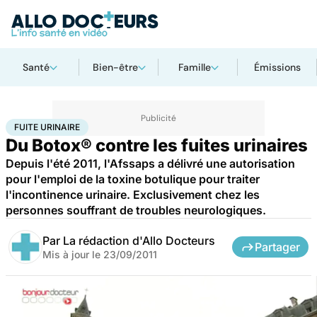
Santé
Bien-être
Famille
Émissions
Accueil
Santé
Maladies
Maladies neurologiques
Fuite urinaire
FUITE URINAIRE
Du Botox® contre les fuites urinaires
Depuis l'été 2011, l'Afssaps a délivré une autorisation
pour l'emploi de la toxine botulique pour traiter
l'incontinence urinaire. Exclusivement chez les
personnes souffrant de troubles neurologiques.
Par
La rédaction d'Allo Docteurs
Partager
Mis à jour le
23/09/2011