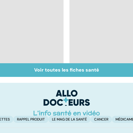
Voir toutes les fiches santé
Le tramadol, un
Le mystère de la
médicament à risque
fibromyalgie
ETTES
RAPPEL PRODUIT
LE MAG DE LA SANTÉ
CANCER
MÉDICAM