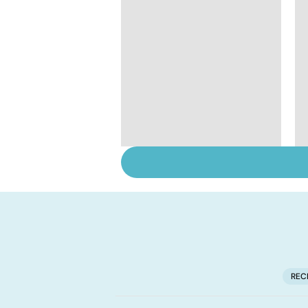
Suicide : prévenir le
passage à l'acte
REC