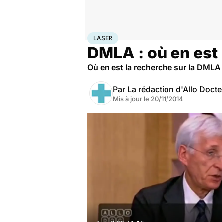
Accueil
Santé
Maladies
Laser
LASER
DMLA : où en est 
Où en est la recherche sur la DMLA
Par
La rédaction d'Allo Doct
Mis à jour le
20/11/2014