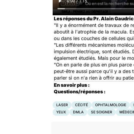
Les réponses du Pr. Alain Gaudric,
"Il y a énormément de travaux de r
aboutit à l'atrophie de la macula.
ou dans les couches de cellules qui
"Les différents mécanismes molécula
impulsion électrique, sont étudiés.
également étudiés. Mais pour le mo
"On en parle de plus en plus parce q
peut-être aussi parce qu'il y a des 
parler si on n'a rien à offrir au pati
En savoir plus :
Questions/réponses :
LASER
CÉCITÉ
OPHTALMOLOGIE
YEUX
DMLA
SE SOIGNER
MÉDECI