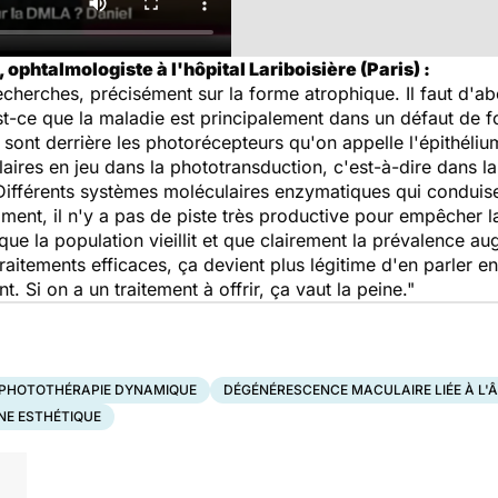
 ophtalmologiste à l'hôpital Lariboisière (Paris) :
echerches, précisément sur la forme atrophique. Il faut d
 Est-ce que la maladie est principalement dans un défaut de
 sont derrière les photorécepteurs qu'on appelle l'épithéliu
ires en jeu dans la phototransduction, c'est-à-dire dans la
 Différents systèmes moléculaires enzymatiques qui conduis
ment, il n'y a pas de piste très productive pour empêcher
ue la population vieillit et que clairement la prévalence au
traitements efficaces, ça devient plus légitime d'en parler en
ent. Si on a un traitement à offrir, ça vaut la peine."
PHOTOTHÉRAPIE DYNAMIQUE
DÉGÉNÉRESCENCE MACULAIRE LIÉE À L'
NE ESTHÉTIQUE