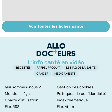
Voir toutes les fiches santé
L'avortement :
Gynéco : un suivi
Fa
quels délais,
pour la vie
do
quelles
fa
méthodes ?
RECETTES
RAPPEL PRODUIT
LE MAG DE LA SANTÉ
CANCER
MÉDICAMENTS
Qui sommes-nous ?
Gestion des cookies
Mentions légales
Politiques de confidentialité
Charte d'utilisation
Index thématique
Flux RSS
Flux Atom