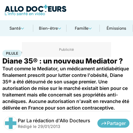
Santé
Bien-être
Famille
Émissions
Accueil
Santé
Pilule
PILULE
Diane 35® : un nouveau Mediator ?
Tout comme le Mediator, un médicament antidiabétique
finalement prescrit pour lutter contre l'obésité, Diane
35® a été détourné de son usage premier. Une
autorisation de mise sur le marché existait bien pour ce
traitement mais elle concernait ses propriétés anti-
acnéiques. Aucune autorisation n'avait en revanche été
délivrée en France pour son action contraceptive.
Par
La rédaction d'Allo Docteurs
Partager
Rédigé le
29/01/2013