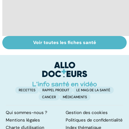
Voir toutes les fiches santé
La vitamine D,
Faire du sport à
D
une vitamine
domicile, c'est
le
miracle ?
facile !
c
l
l
RECETTES
RAPPEL PRODUIT
LE MAG DE LA SANTÉ
CANCER
MÉDICAMENTS
Qui sommes-nous ?
Gestion des cookies
Mentions légales
Politiques de confidentialité
Charte d'utilisation
Index thématique