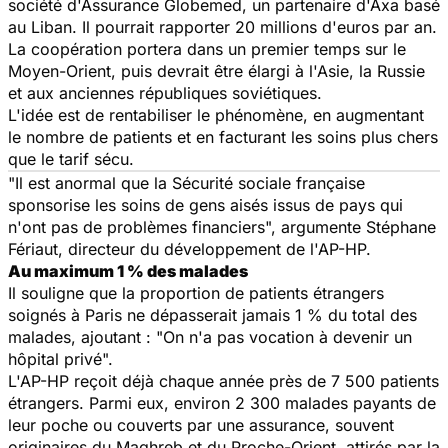
société d'Assurance Globemed, un partenaire d'Axa basé
au Liban. Il pourrait rapporter 20 millions d'euros par an.
La coopération portera dans un premier temps sur le
Moyen-Orient, puis devrait être élargi à l'Asie, la Russie
et aux anciennes républiques soviétiques.
L'idée est de rentabiliser le phénomène, en augmentant
le nombre de patients et en facturant les soins plus chers
que le tarif sécu.
"Il est anormal que la Sécurité sociale française
sponsorise les soins de gens aisés issus de pays qui
n'ont pas de problèmes financiers", argumente Stéphane
Fériaut, directeur du développement de l'AP-HP.
Au maximum 1 % des malades
Il souligne que la proportion de patients étrangers
soignés à Paris ne dépasserait jamais 1 % du total des
malades, ajoutant : "On n'a pas vocation à devenir un
hôpital privé".
L'AP-HP reçoit déjà chaque année près de 7 500 patients
étrangers. Parmi eux, environ 2 300 malades payants de
leur poche ou couverts par une assurance, souvent
originaires du Maghreb et du Proche-Orient, attirés par la