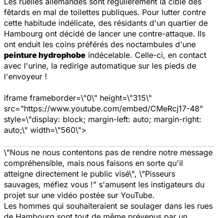
Les ruelles allemandes sont régulièrement la cible des
fêtards en mal de toilettes publiques. Pour lutter contre
cette habitude indélicate, des résidants d'un quartier de
Hambourg ont décidé de lancer une contre-attaque. Ils
ont enduit les coins préférés des noctambules d'une
peinture hydrophobe
indécelable. Celle-ci, en contact
avec l'urine, la redirige automatique sur les pieds de
l'envoyeur !
iframe frameborder=\"0\" height=\"315\"
src="https://www.youtube.com/embed/CMeRcj17-48"
style=\"display: block; margin-left: auto; margin-right:
auto;\" width=\"560\">
\"
Nous ne nous contentons pas de rendre notre message
compréhensible, mais nous faisons en sorte qu'il
atteigne directement le public visé\", \"Pisseurs
sauvages, méfiez vous !
” s'amusent les instigateurs du
projet sur une vidéo postée sur YouTube.
Les hommes qui souhaiteraient se soulager dans les rues
de Hambourg sont tout de même prévenus par un