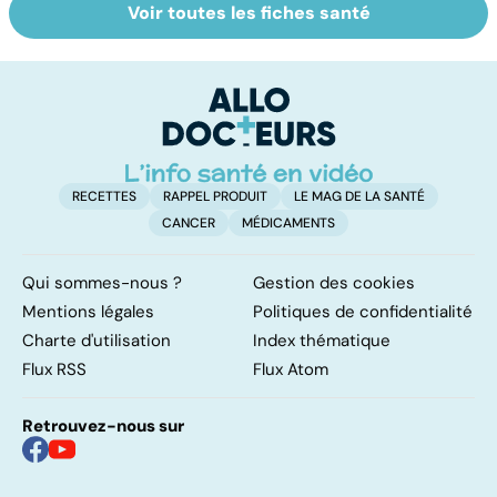
Voir toutes les fiches santé
Post-partum : un
Gynéco : un suivi
Fa
bouleversement
pour la vie
do
après la
fa
naissance
RECETTES
RAPPEL PRODUIT
LE MAG DE LA SANTÉ
CANCER
MÉDICAMENTS
Qui sommes-nous ?
Gestion des cookies
Mentions légales
Politiques de confidentialité
Charte d'utilisation
Index thématique
Flux RSS
Flux Atom
Retrouvez-nous sur