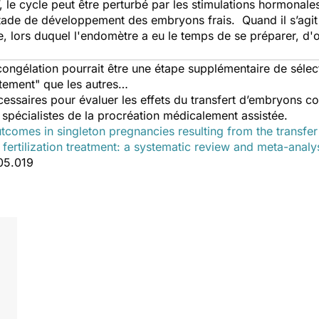
le cycle peut être perturbé par les stimulations hormonale
 stade de développement des embryons frais. Quand il s’agit
e, lors duquel l'endomètre a eu le temps de se préparer, d'
congélation pourrait être une étape supplémentaire de séle
itement" que les autres…
cessaires pour évaluer les effets du transfert d’embryons co
s spécialistes de la procréation médicalement assistée.
utcomes in singleton pregnancies resulting from the transfe
fertilization treatment: a systematic review and meta-analy
.05.019