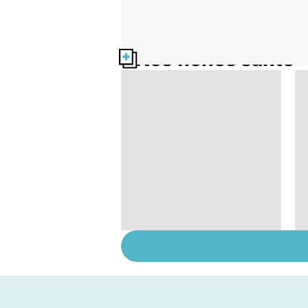
Nos fiches santé
Gynéco : un suivi
pour la vie