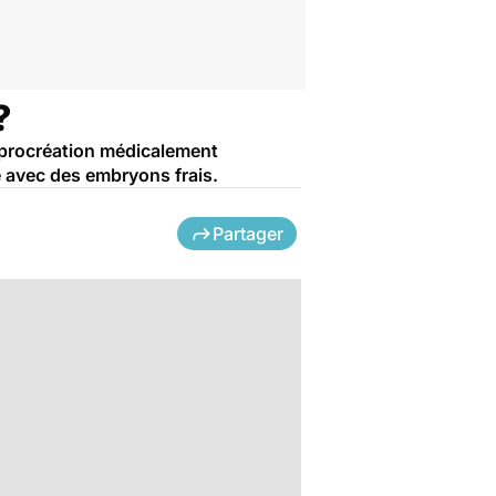
?
la procréation médicalement
é avec des embryons frais.
Partager