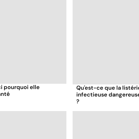
ci pourquoi elle
Qu'est-ce que la listér
anté
infectieuse dangereus
?