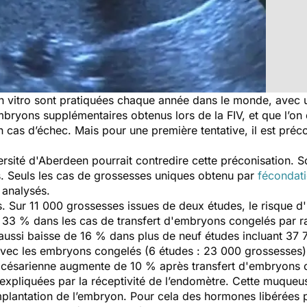
 in vitro sont pratiquées chaque année dans le monde, avec 
ryons supplémentaires obtenus lors de la FIV, et que l’on q
 cas d’échec. Mais pour une première tentative, il est préco
rsité d'Aberdeen pourrait contredire cette préconisation. S
s. Seuls les cas de grossesses uniques obtenu par
fécondati
 analysés.
s. Sur 11 000 grossesses issues de deux études, le risque d
3 % dans les cas de transfert d'embryons congelés par ra
aussi baisse de 16 % dans plus de neuf études incluant 37 
 avec les embryons congelés (6 études : 23 000 grossesses
e césarienne augmente de 10 % après transfert d'embryons 
expliquées par la réceptivité de l’endomètre. Cette muqueuse 
mplantation de l’embryon. Pour cela des hormones libérées p