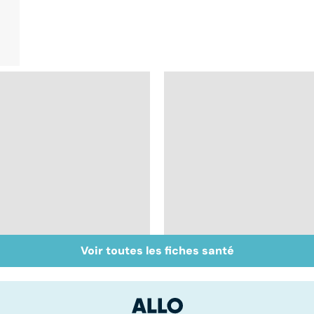
Voir toutes les fiches santé
Sexualité, infertilité
Acupuncture :
et PMA, des liens
comment est-elle
étroits
pratiquée ?