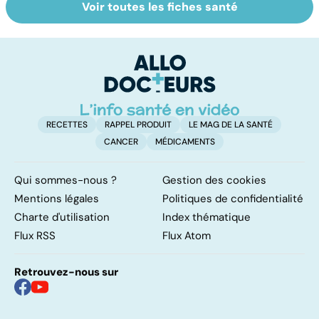
Voir toutes les fiches santé
Comment tenir
Maladie de
J
ses bonnes
Raynaud : une
u
résolutions
hypersensibilité
n
au froid
la
RECETTES
RAPPEL PRODUIT
LE MAG DE LA SANTÉ
CANCER
MÉDICAMENTS
Qui sommes-nous ?
Gestion des cookies
Mentions légales
Politiques de confidentialité
Charte d'utilisation
Index thématique
Flux RSS
Flux Atom
Retrouvez-nous sur