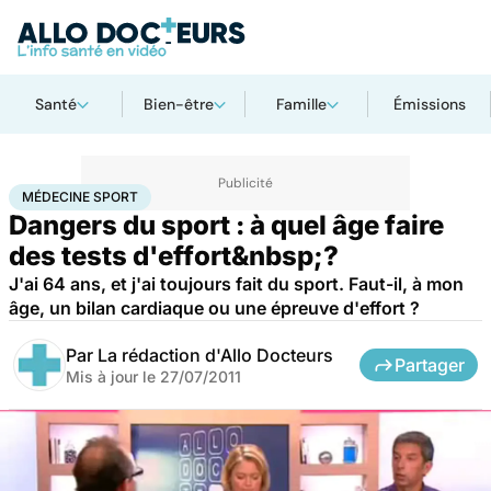
Santé
Bien-être
Famille
Émissions
Accueil
Bien-être
Sport santé
Médecine sport
MÉDECINE SPORT
Dangers du sport : à quel âge faire
des tests d'effort&nbsp;?
J'ai 64 ans, et j'ai toujours fait du sport. Faut-il, à mon
âge, un bilan cardiaque ou une épreuve d'effort ?
Par
La rédaction d'Allo Docteurs
Partager
Mis à jour le
27/07/2011